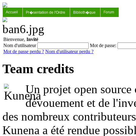
Accueil
Forum
Pr�sentation de l'Ordre
Biblioth�que
Bienvenue,
Invité
Nom d'utilisateur
Mot de passe:
Mot de passe perdu ?
Nom d'utilisateur perdu ?
Team credits
Un projet open source
dévouement et de l'inv
des nombreux contributeurs
Kunena a été rendue possibl